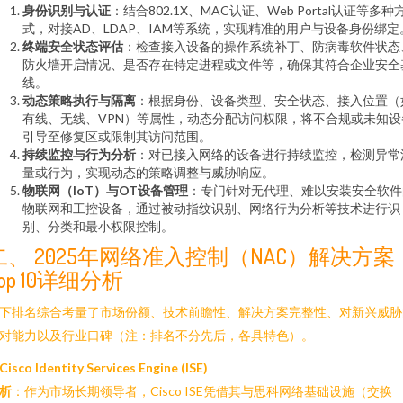
身份识别与认证
：结合802.1X、MAC认证、Web Portal认证等多种
式，对接AD、LDAP、IAM等系统，实现精准的用户与设备身份绑定
终端安全状态评估
：检查接入设备的操作系统补丁、防病毒软件状态
防火墙开启情况、是否存在特定进程或文件等，确保其符合企业安全
线。
动态策略执行与隔离
：根据身份、设备类型、安全状态、接入位置（
有线、无线、VPN）等属性，动态分配访问权限，将不合规或未知设
引导至修复区或限制其访问范围。
持续监控与行为分析
：对已接入网络的设备进行持续监控，检测异常
量或行为，实现动态的策略调整与威胁响应。
物联网（IoT）与OT设备管理
：专门针对无代理、难以安装安全软件
物联网和工控设备，通过被动指纹识别、网络行为分析等技术进行识
别、分类和最小权限控制。
二、 2025年网络准入控制（NAC）解决方案
Top 10详细分析
下排名综合考量了市场份额、技术前瞻性、解决方案完整性、对新兴威胁
对能力以及行业口碑（注：排名不分先后，各具特色）。
Cisco Identity Services Engine (ISE)
析
：作为市场长期领导者，Cisco ISE凭借其与思科网络基础设施（交换