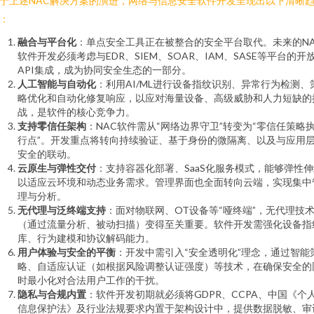
于上述NAC解决方案的演进，网络与信息安全软件开发呈现出以下清晰
：
融合与平台化
：单点安全工具正在被整合的安全平台取代。未来的NA
软件开发必须考虑与EDR、SIEM、SOAR、IAM、SASE等平台的开
API集成，成为协同安全生态的一部分。
人工智能与自动化
：利用AI/ML进行设备指纹识别、异常行为检测、
略优化和自动化修复响应，以应对海量设备、高级威胁和人力短缺的
战，是软件的核心竞争力。
支持零信任架构
：NAC软件需从“网络边界守卫”转变为“零信任策略
行点”。开发重点将转向持续验证、基于身份的微隔离、以及与应用
安全的联动。
云原生与弹性交付
：支持容器化部署、SaaS化服务模式，能够弹性
以适应云环境和动态业务需求。管理界面也全面转向云端，实现集中
理与分析。
无代理与泛终端支持
：面对物联网、OT设备等“哑终端”，无代理技
（通过流量分析、被动扫描）变得至关重要。软件开发需强化设备指
库、行为建模和协议解码能力。
用户体验与安全的平衡
：开发中需引入“安全透明化”理念，通过智能
略、自适应认证（如根据风险调整认证强度）等技术，在确保安全的
时最小化对合法用户工作的干扰。
隐私与合规内置
：软件开发初期就必须将GDPR、CCPA、中国《个
信息保护法》及行业法规要求内置于架构设计中，提供数据脱敏、审