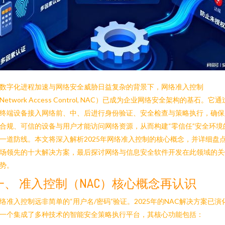
数字化进程加速与网络安全威胁日益复杂的背景下，网络准入控制
Network Access Control, NAC）已成为企业网络安全架构的基石。它通
终端设备接入网络前、中、后进行身份验证、安全检查与策略执行，确保
合规、可信的设备与用户才能访问网络资源，从而构建“零信任”安全环境
一道防线。本文将深入解析2025年网络准入控制的核心概念，并详细盘
场领先的十大解决方案，最后探讨网络与信息安全软件开发在此领域的关
势。
一、 准入控制（NAC）核心概念再认识
络准入控制远非简单的“用户名/密码”验证。2025年的NAC解决方案已演
一个集成了多种技术的智能安全策略执行平台，其核心功能包括：