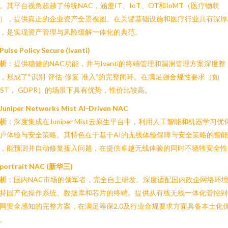
。其平台视角超越了传统NAC，涵盖IT、IoT、OT和IoMT（医疗物联
），提供真正的企业资产全景视图。在关键基础设施和医疗行业具有深厚
，是实现资产管理与风险缓解一体化的典范。
Pulse Policy Secure (Ivanti)
析
：提供稳健的NAC功能，并与Ivanti的终端管理和漏洞管理方案深度整
，形成了“识别-评估-修复-准入”的完整闭环。在满足强合规性要求（如
IST， GDPR）的场景下具有优势，性价比较高。
Juniper Networks Mist AI-Driven NAC
析
：深度集成在Juniper Mist云原生平台中，利用人工智能和机器学习优
户体验与安全策略。其特色在于基于AI的无线体验保障与安全策略的智
，能预测并自动修复接入问题，在提供卓越无线体验的同时不牺牲安全性
portrait NAC (新华三)
析
：国内NAC市场的领军者，完全自主研发。深度适配国内政企网络环
持国产化操作系统、数据库和芯片的终端。提供从有线无线一体化管控到
网安全感知的完整方案，在满足等保2.0及行业合规要求方面具备本土化
。