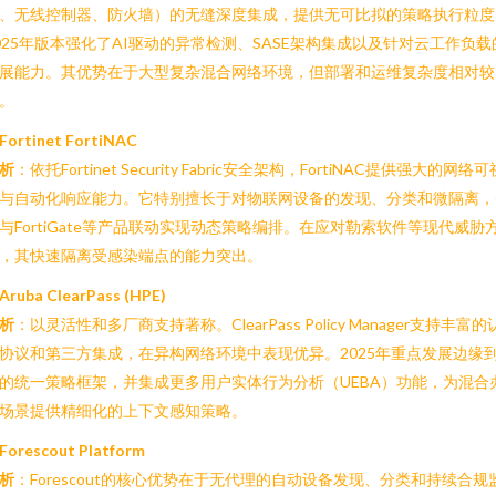
、无线控制器、防火墙）的无缝深度集成，提供无可比拟的策略执行粒度
025年版本强化了AI驱动的异常检测、SASE架构集成以及针对云工作负载
展能力。其优势在于大型复杂混合网络环境，但部署和运维复杂度相对较
。
Fortinet FortiNAC
析
：依托Fortinet Security Fabric安全架构，FortiNAC提供强大的网络可
与自动化响应能力。它特别擅长于对物联网设备的发现、分类和微隔离，
与FortiGate等产品联动实现动态策略编排。在应对勒索软件等现代威胁
，其快速隔离受感染端点的能力突出。
Aruba ClearPass (HPE)
析
：以灵活性和多厂商支持著称。ClearPass Policy Manager支持丰富的
协议和第三方集成，在异构网络环境中表现优异。2025年重点发展边缘
的统一策略框架，并集成更多用户实体行为分析（UEBA）功能，为混合
场景提供精细化的上下文感知策略。
Forescout Platform
析
：Forescout的核心优势在于无代理的自动设备发现、分类和持续合规