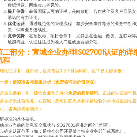
数据泄露、网络攻击等风险。
提升信誉
：获得国际认可的证书，是向政府、合作伙伴及客户展示安
承诺的有力证明。
优化运营
：通过规范化的管理流程，减少安全事件导致的业务中断和
失，保障业务连续性。
竞争优势
：在招投标、项目合作中，尤其是在金融、政务、互联网等
敏感行业，认证往往成为准入门槛或重要加分项。
第二部分：宣城企业办理ISO27001认证的详
流程
理认证并非一蹴而就，通常需要3-6个月的时间。以下是关键步骤：
一步：前期准备与差距分析（免费咨询的价值所在）
是最关键的一步。建议企业首先寻求
免费的初步咨询
。正规的认证咨询机
常会提供此项服务。在宣城，您可以联系具有丰富经验的本地或全国性咨
司。咨询师将帮助您：
解标准的具体要求。
估企业当前的信息安全现状与ISO27001标准之间的“差距”。
步确定认证范围（如：是整个公司还是某个特定业务部门或系统）。