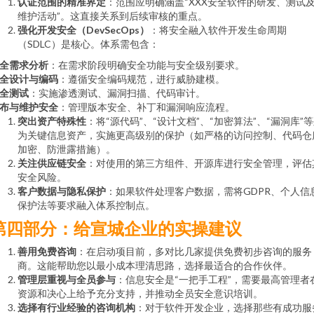
认证范围的精准界定
：范围应明确涵盖“XXX安全软件的研发、测试
维护活动”。这直接关系到后续审核的重点。
强化开发安全（DevSecOps）
：将安全融入软件开发生命周期
（SDLC）是核心。体系需包含：
全需求分析
：在需求阶段明确安全功能与安全级别要求。
全设计与编码
：遵循安全编码规范，进行威胁建模。
全测试
：实施渗透测试、漏洞扫描、代码审计。
布与维护安全
：管理版本安全、补丁和漏洞响应流程。
突出资产特殊性
：将“源代码”、“设计文档”、“加密算法”、“漏洞库”
为关键信息资产，实施更高级别的保护（如严格的访问控制、代码仓
加密、防泄露措施）。
关注供应链安全
：对使用的第三方组件、开源库进行安全管理，评估
安全风险。
客户数据与隐私保护
：如果软件处理客户数据，需将GDPR、个人信
保护法等要求融入体系控制点。
第四部分：给宣城企业的实操建议
善用免费咨询
：在启动项目前，多对比几家提供免费初步咨询的服务
商。这能帮助您以最小成本理清思路，选择最适合的合作伙伴。
管理层重视与全员参与
：信息安全是“一把手工程”，需要最高管理者
资源和决心上给予充分支持，并推动全员安全意识培训。
选择有行业经验的咨询机构
：对于软件开发企业，选择那些有成功服