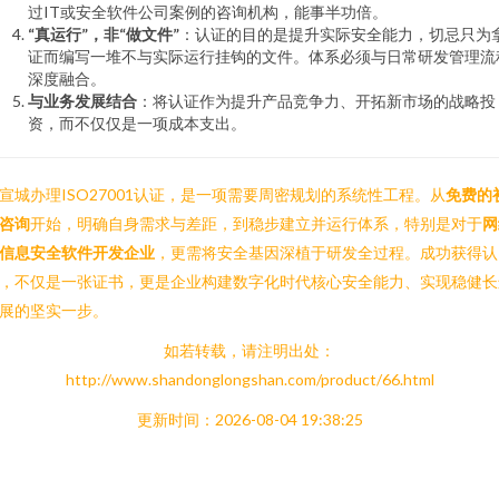
过IT或安全软件公司案例的咨询机构，能事半功倍。
“真运行”，非“做文件”
：认证的目的是提升实际安全能力，切忌只为
证而编写一堆不与实际运行挂钩的文件。体系必须与日常研发管理流
深度融合。
与业务发展结合
：将认证作为提升产品竞争力、开拓新市场的战略投
资，而不仅仅是一项成本支出。
宣城办理ISO27001认证，是一项需要周密规划的系统性工程。从
免费的
咨询
开始，明确自身需求与差距，到稳步建立并运行体系，特别是对于
网
信息安全软件开发企业
，更需将安全基因深植于研发全过程。成功获得认
，不仅是一张证书，更是企业构建数字化时代核心安全能力、实现稳健长
展的坚实一步。
如若转载，请注明出处：
http://www.shandonglongshan.com/product/66.html
更新时间：2026-08-04 19:38:25