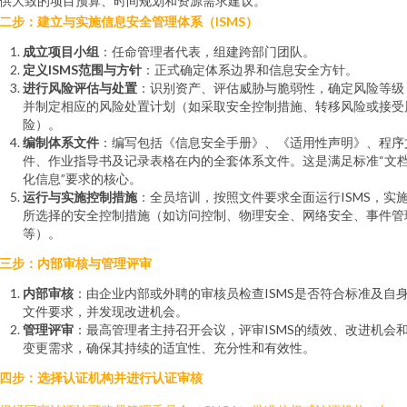
供大致的项目预算、时间规划和资源需求建议。
二步：建立与实施信息安全管理体系（ISMS）
成立项目小组
：任命管理者代表，组建跨部门团队。
定义ISMS范围与方针
：正式确定体系边界和信息安全方针。
进行风险评估与处置
：识别资产、评估威胁与脆弱性，确定风险等级
并制定相应的风险处置计划（如采取安全控制措施、转移风险或接受
险）。
编制体系文件
：编写包括《信息安全手册》、《适用性声明》、程序
件、作业指导书及记录表格在内的全套体系文件。这是满足标准“文
化信息”要求的核心。
运行与实施控制措施
：全员培训，按照文件要求全面运行ISMS，实
所选择的安全控制措施（如访问控制、物理安全、网络安全、事件管
等）。
三步：内部审核与管理评审
内部审核
：由企业内部或外聘的审核员检查ISMS是否符合标准及自
文件要求，并发现改进机会。
管理评审
：最高管理者主持召开会议，评审ISMS的绩效、改进机会
变更需求，确保其持续的适宜性、充分性和有效性。
四步：选择认证机构并进行认证审核