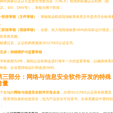
择经国家认证认可监督管理委员会（CNCA）批准的权威认证机构（如
QC、BSI、DNV等）。审核分两个阶段：
一阶段审核（文件审核）
：审核组远程或现场检查体系文件是否符合标准
。
二阶段审核（现场审核）
：全面、深入地现场核查ISMS的实际运行情况，
其有效实施。
核通过后，认证机构将颁发ISO27001认证证书。
五步：持续维护与监督审核
书有效期为3年，期间认证机构会进行每年一次的监督审核，以确保体系
有效。企业需持续运行和改进ISMS。
第三部分：网络与信息安全软件开发的特殊
考量
于宣城的
网络与信息安全软件开发企业
，办理ISO27001认证具有双重意
：既管理自身的信息安全，也为产品安全可信背书。在体系建设中需特别
：